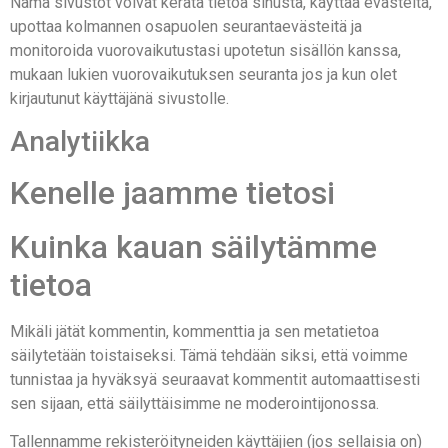
Nämä sivustot voivat kerätä tietoa sinusta, käyttää evästeitä,
upottaa kolmannen osapuolen seurantaevästeitä ja
monitoroida vuorovaikutustasi upotetun sisällön kanssa,
mukaan lukien vuorovaikutuksen seuranta jos ja kun olet
kirjautunut käyttäjänä sivustolle.
Analytiikka
Kenelle jaamme tietosi
Kuinka kauan säilytämme
tietoa
Mikäli jätät kommentin, kommenttia ja sen metatietoa
säilytetään toistaiseksi. Tämä tehdään siksi, että voimme
tunnistaa ja hyväksyä seuraavat kommentit automaattisesti
sen sijaan, että säilyttäisimme ne moderointijonossa.
Tallennamme rekisteröityneiden käyttäjien (jos sellaisia on)