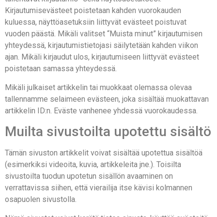
Kirjautumisevästeet poistetaan kahden vuorokauden
kuluessa, näyttöasetuksiin liittyvät evästeet poistuvat
vuoden päästä. Mikäli valitset “Muista minut” kirjautumisen
yhteydessä, kirjautumistietojasi säilytetään kahden viikon
ajan. Mikäli kirjaudut ulos, kirjautumiseen liittyvät evästeet
poistetaan samassa yhteydessä.
Mikäli julkaiset artikkelin tai muokkaat olemassa olevaa
tallennamme selaimeen evästeen, joka sisältää muokattavan
artikkelin ID:n. Eväste vanhenee yhdessä vuorokaudessa.
Muilta sivustoilta upotettu sisältö
Tämän sivuston artikkelit voivat sisältää upotettua sisältöä
(esimerkiksi videoita, kuvia, artikkeleita jne.). Toisilta
sivustoilta tuodun upotetun sisällön avaaminen on
verrattavissa siihen, että vierailija itse kävisi kolmannen
osapuolen sivustolla.