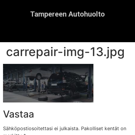
Tampereen Autohuolto
carrepair-img-13.jpg
Vastaa
Sähköpostiosoitettasi ei julkaista.
Pakolliset kentät on